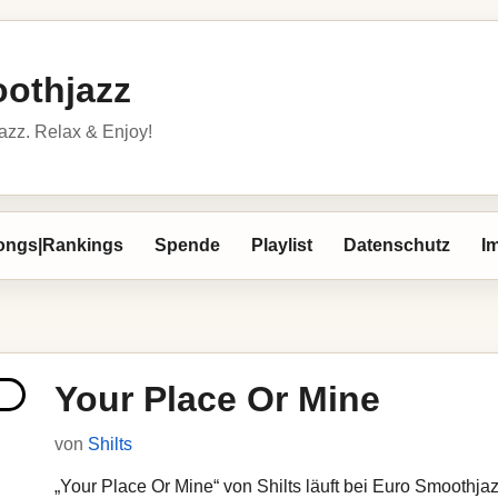
othjazz
azz. Relax & Enjoy!
ongs|Rankings
Spende
Playlist
Datenschutz
I
Your Place Or Mine
von
Shilts
„Your Place Or Mine“ von Shilts läuft bei Euro Smoothjazz