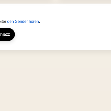
iter
den Sender hören
.
thjazz