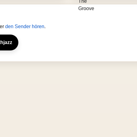
ter
den Sender hören
.
thjazz