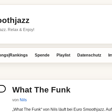
othjazz
azz. Relax & Enjoy!
ongs|Rankings
Spende
Playlist
Datenschutz
I
What The Funk
von
Nils
„What The Funk“ von Nils läuft bei Euro Smoothjazz. Auf 